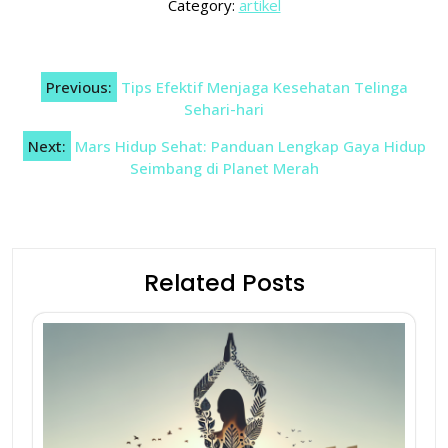
Category:
artikel
Post
Previous:
Tips Efektif Menjaga Kesehatan Telinga
navigation
Sehari-hari
Next:
Mars Hidup Sehat: Panduan Lengkap Gaya Hidup
Seimbang di Planet Merah
Related Posts