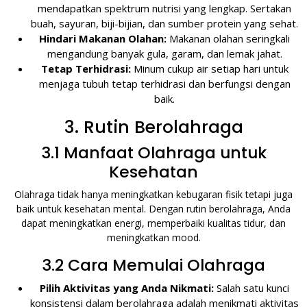
mendapatkan spektrum nutrisi yang lengkap. Sertakan
buah, sayuran, biji-bijian, dan sumber protein yang sehat.
Hindari Makanan Olahan:
Makanan olahan seringkali
mengandung banyak gula, garam, dan lemak jahat.
Tetap Terhidrasi:
Minum cukup air setiap hari untuk
menjaga tubuh tetap terhidrasi dan berfungsi dengan
baik.
3. Rutin Berolahraga
3.1 Manfaat Olahraga untuk
Kesehatan
Olahraga tidak hanya meningkatkan kebugaran fisik tetapi juga
baik untuk kesehatan mental. Dengan rutin berolahraga, Anda
dapat meningkatkan energi, memperbaiki kualitas tidur, dan
meningkatkan mood.
3.2 Cara Memulai Olahraga
Pilih Aktivitas yang Anda Nikmati:
Salah satu kunci
konsistensi dalam berolahraga adalah menikmati aktivitas