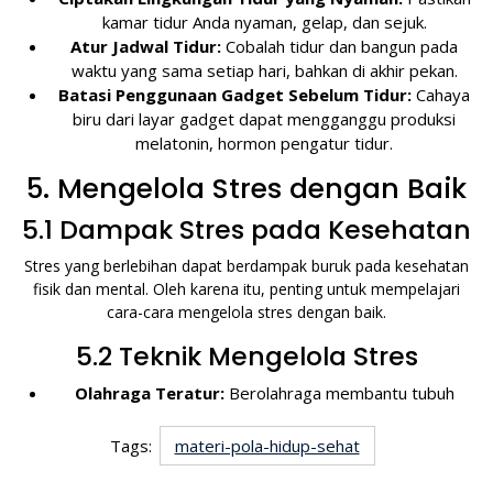
kamar tidur Anda nyaman, gelap, dan sejuk.
Atur Jadwal Tidur:
Cobalah tidur dan bangun pada
waktu yang sama setiap hari, bahkan di akhir pekan.
Batasi Penggunaan Gadget Sebelum Tidur:
Cahaya
biru dari layar gadget dapat mengganggu produksi
melatonin, hormon pengatur tidur.
5. Mengelola Stres dengan Baik
5.1 Dampak Stres pada Kesehatan
Stres yang berlebihan dapat berdampak buruk pada kesehatan
fisik dan mental. Oleh karena itu, penting untuk mempelajari
cara-cara mengelola stres dengan baik.
5.2 Teknik Mengelola Stres
Olahraga Teratur:
Berolahraga membantu tubuh
Tags:
materi-pola-hidup-sehat