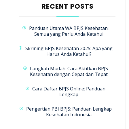
RECENT POSTS
Panduan Utama WA BPJS Kesehatan:
Semua yang Perlu Anda Ketahui
Skrining BPJS Kesehatan 2025: Apa yang
Harus Anda Ketahui?
Langkah Mudah: Cara Aktifkan BPJS
Kesehatan dengan Cepat dan Tepat
Cara Daftar BPJS Online: Panduan
Lengkap
Pengertian PBI BPJS: Panduan Lengkap
Kesehatan Indonesia