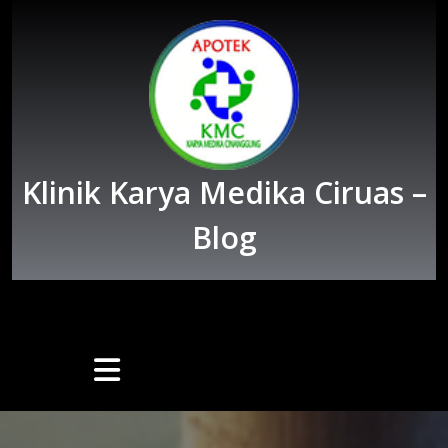
Skip
to
content
Klinik Karya Medika Ciruas –
Blog
Open
Button